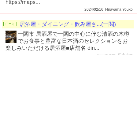
https://maps...
2024/02/16 Hirayama Youko
居酒屋・ダイニング・飲み屋さ...(一関)
一関市 居酒屋で一関の中心に佇む清酒の木樽
でお食事と豊富な日本酒のセレクションをお
楽しみいただける居酒屋■店舗名 din...
2023/12/01 田中沙知
ペットショップ！オススメを教...(一関)
出目金買ったら病気もいっしょにもらってしまっ
た！最悪
2012/08/28 たーさん
穴場スポット、かくれた町のス...(登米・栗原)