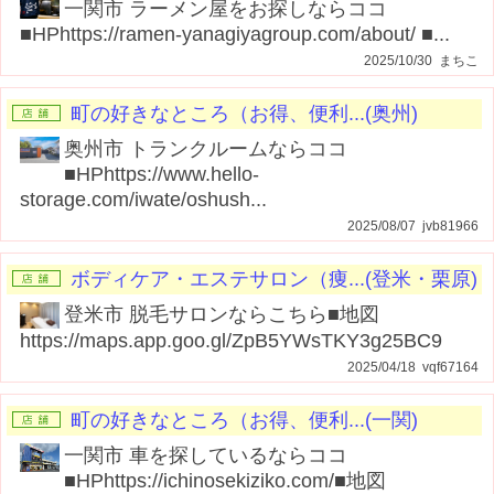
一関市 ラーメン屋をお探しならココ
■HPhttps://ramen-yanagiyagroup.com/about/ ■...
2025/10/30 まちこ
町の好きなところ（お得、便利...(奥州)
奥州市 トランクルームならココ
■HPhttps://www.hello-
storage.com/iwate/oshush...
2025/08/07 jvb81966
ボディケア・エステサロン（痩...(登米・栗原)
登米市 脱毛サロンならこちら■地図
https://maps.app.goo.gl/ZpB5YWsTKY3g25BC9
2025/04/18 vqf67164
町の好きなところ（お得、便利...(一関)
一関市 車を探しているならココ
■HPhttps://ichinosekiziko.com/■地図